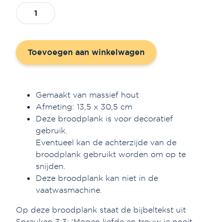
Broodplank
'Goudkleurige
takken'
aantal
Toevoegen aan winkelwagen
Gemaakt van massief hout
Afmeting: 13,5 x 30,5 cm
Deze broodplank is voor decoratief
gebruik.
Eventueel kan de achterzijde van de
broodplank gebruikt worden om op te
snijden.
Deze broodplank kan niet in de
vaatwasmachine.
Op deze broodplank staat de bijbeltekst uit
Spreuken 3:3: ‘Mogen liefde en trouw je nooit