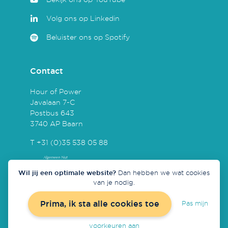
Volg ons op Linkedin
Beluister ons op Spotify
Contact
Hour of Power
Javalaan 7-C
Postbus 643
3740 AP Baarn
T +31 (0)35 538 05 88
Wil jij een optimale website?
Dan hebben we wat cookies
van je nodig.
Prima, ik sta alle cookies toe
Pas mijn
Concept & realisatie door
Redmatters
voorkeuren aan