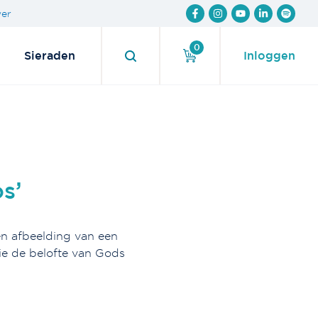
wer
0
Sieraden
Inloggen
s’
en afbeelding van een
die de belofte van Gods