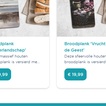
dplank
Broodplank ‘Vrucht
erlandschap’
de Geest’
massief houten
Deze sfeervolle houte
plank is versierd me…
broodplank is versier
9,99
€ 19,99