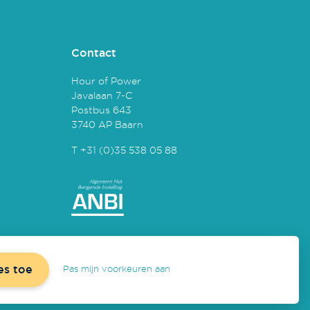
Contact
Hour of Power
Javalaan 7-C
Postbus 643
3740 AP Baarn
T +31 (0)35 538 05 88
es toe
Pas mijn voorkeuren aan