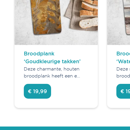
Broodplank
Broo
‘Goudkleurige takken’
‘Wat
Deze charmante, houten
Deze 
broodplank heeft een e…
brood
€ 19,99
€ 1