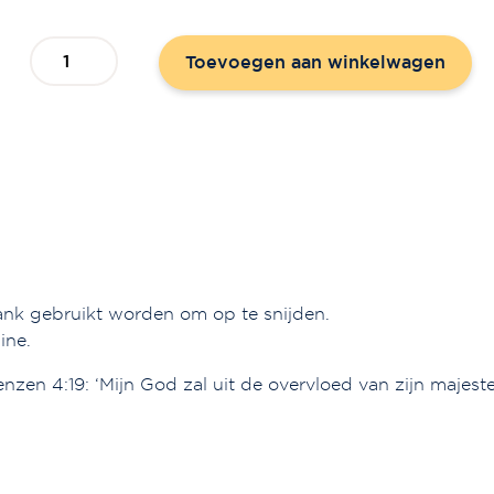
Broodplank
Toevoegen aan winkelwagen
'Witte
klaproos'
aantal
ank gebruikt worden om op te snijden.
ine.
nzen 4:19: ‘Mijn God zal uit de overvloed van zijn majestei