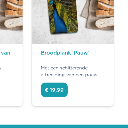
 van
Broodplank ‘Pauw’
n
Met een schitterende
d…
afbeelding van een pauw…
€ 19,99