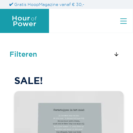
Gratis HoopMagazine vanaf € 30,-
Filteren
Zoek naar een product
SALE!
Zoeken
naar: