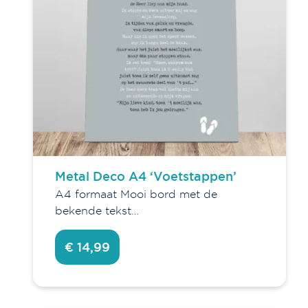
Verfijn je keuze
Agenda's en kalenders
Boeken
Decoratie
Fashion
Kaarten
Metal Deco A4 ‘Voetstappen’
Wanddecoratie
A4 formaat Mooi bord met de
SALE!
bekende tekst…
Sieraden
Overig
€ 14,99
Gifts