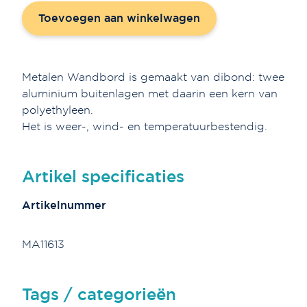
'Je
Toevoegen aan winkelwagen
bent
een
parel'
-
Metalen Wandbord is gemaakt van dibond: twee
Vermeer
aluminium buitenlagen met daarin een kern van
aantal
polyethyleen.
Het is weer-, wind- en temperatuurbestendig.
Artikel specificaties
Artikelnummer
MA11613
Tags / categorieën