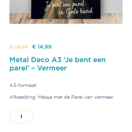
Oorspronkelijke
Huidige
€ 14,99
€ 29,99
prijs
prijs
Metal Deco A3 ‘Je bent een
was:
is:
parel’ – Vermeer
€
€
29,99.
14,99.
A3-formaat
Afbeelding: Meisje met de Parel van Vermeer
Metal
Deco
A3