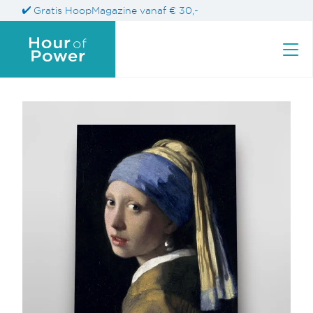
Gratis HoopMagazine vanaf € 30,-