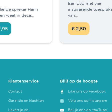
Een dvd met vier
liefde spreker Henri
inspirerende toesprak
n weet in deze…
van…
2,95
€ 2,50
Klantenservice
Blijf op de hoogte
Contact
Like ons op Facebook
Garantie en klachten
Volg ons op Instagram
Levertijd en
Bekijk ons op YouTube