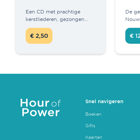
Een CD met prachtige
De ge
kerstliederen, gezongen…
Nouwe
€ 2,50
€ 1
Snel navigeren
Boeken
Gifts
Kaarten