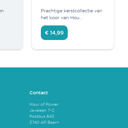
en
Prachtige kerstcollectie van
het koor van Hou…
€ 14,99
Contact
Hour of Power
Javalaan 7-C
Postbus 643
3740 AP Baarn