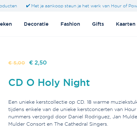
oducten
Met je aankoop steun je het werk van Hour of Po
eken
Decoratie
Fashion
Gifts
Kaarten
Oorspronkelijke
Huidige
€ 2,50
€ 5,00
prijs
prijs
was:
is:
CD O Holy Night
€
€
5,00.
2,50.
Een unieke kerstcollectie op CD. 18 warme muziekst
tijdens enkele van de unieke kerstconcerten van Hour
nummers verzorgd door Daniel Rodriguez, Jan Mulder
Mulder Consort en The Cathedral Singers.