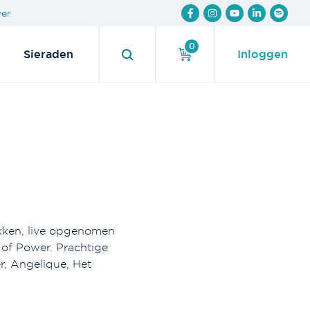
wer
0
Sieraden
Inloggen
ukken, live opgenomen
 of Power. Prachtige
, Angelique, Het