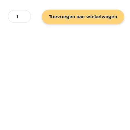
CD
Toevoegen aan winkelwagen
O
Holy
Night
aantal