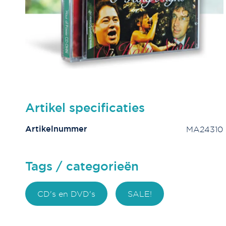
Artikel specificaties
Artikelnummer
MA24310
Tags / categorieën
CD's en DVD's
SALE!