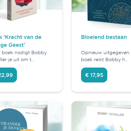
 ‘Kracht van de
Bloeiend bestaan
ige Geest’
it boek nodigt Bobby
Opnieuw uitgegeven: 
ler je uit om t…
boek reikt Bobby h…
22,99
€ 17,95