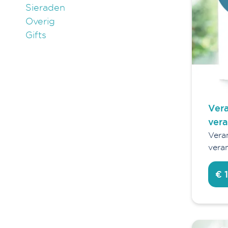
Sieraden
Overig
Gifts
Vera
vera
Vera
vera
€ 