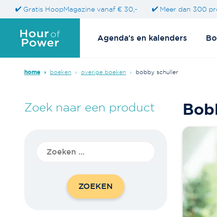
Gratis HoopMagazine vanaf € 30,-
Meer dan 300 pr
Agenda’s en kalenders
Bo
home
›
boeken
›
overige boeken
›
bobby schuller
Bobb
Zoek naar een product
Zoeken
naar: