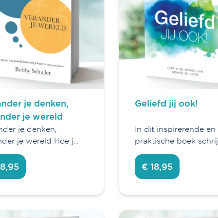
nder je denken,
Geliefd jij ook!
nder je wereld
nder je denken,
In dit inspirerende en
nder je wereld Hoe j…
praktische boek schri
18,95
€ 18,95