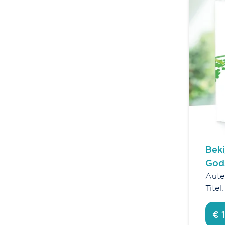
Beki
God
Aute
Titel
€ 