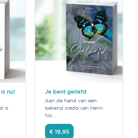
is nu!
Je bent geliefd
Aan de hand van een
d is
bekend credo van Henri
No…
€ 19,95