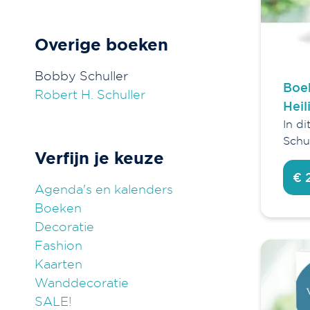
Overige boeken
Bobby Schuller
Boek
Robert H. Schuller
Heil
In d
Schul
Verfijn je keuze
€ 
Agenda's en kalenders
Boeken
Decoratie
Fashion
Kaarten
Wanddecoratie
SALE!