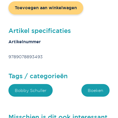
aantal
Toevoegen aan winkelwagen
Artikel specificaties
Artikelnummer
9789078893493
Tags / categorieën
Bobby Schuller
Boeken
Misschien is dit ook interessant