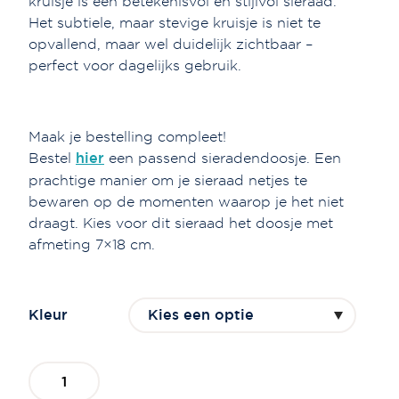
kruisje is een betekenisvol en stijlvol sieraad.
Het subtiele, maar stevige kruisje is niet te
opvallend, maar wel duidelijk zichtbaar –
perfect voor dagelijks gebruik.
Maak je bestelling compleet!
Bestel
hier
een passend sieradendoosje. Een
prachtige manier om je sieraad netjes te
bewaren op de momenten waarop je het niet
draagt. Kies voor dit sieraad het doosje met
afmeting 7×18 cm.
Kleur
Ketting
kruisje