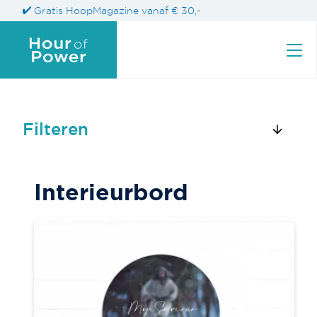
Gratis HoopMagazine vanaf € 30,-
Filteren
Zoek naar een product
Interieurbord
Zoeken
naar: