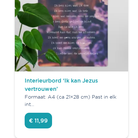
Interieurbord ‘Ik kan Jezus
vertrouwen’
Formaat: A4 (ca 21×28 cm) Past in elk
int…
€ 11,99