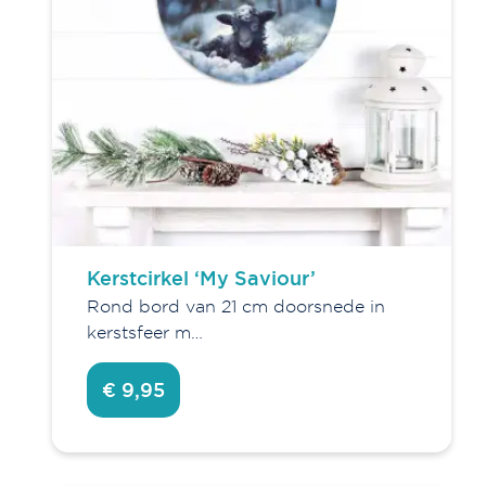
Verfijn je keuze
Agenda's en kalenders
Boeken
Decoratie
Fashion
Kaarten
Kerstcirkel ‘My Saviour’
Wanddecoratie
Rond bord van 21 cm doorsnede in
SALE!
kerstsfeer m…
Sieraden
Overig
€ 9,95
Gifts