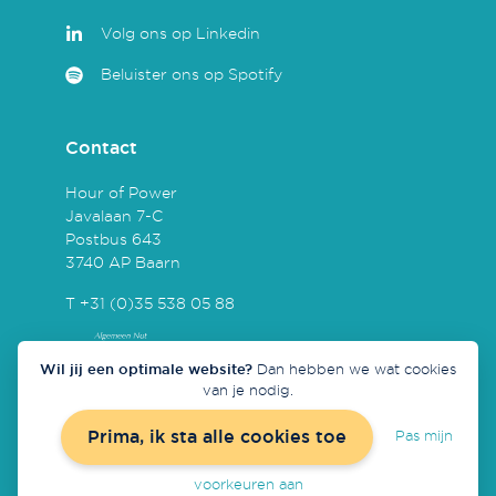
Volg ons op Linkedin
Beluister ons op Spotify
Contact
Hour of Power
Javalaan 7-C
Postbus 643
3740 AP Baarn
T +31 (0)35 538 05 88
Wil jij een optimale website?
Dan hebben we wat cookies
van je nodig.
Prima, ik sta alle cookies toe
Pas mijn
Concept & realisatie door
Redmatters
voorkeuren aan