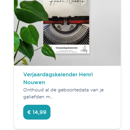
Agenda's en kalenders
Agenda's
Jaarkalenders
Scheurkalenders
Verjaardagskalenders
Verjaardagskalender Henri
Nouwen
Verfijn je keuze
Onthoud al de geboortedata van je
geliefden m…
Agenda's en kalenders
Boeken
€ 14,99
Decoratie
Fashion