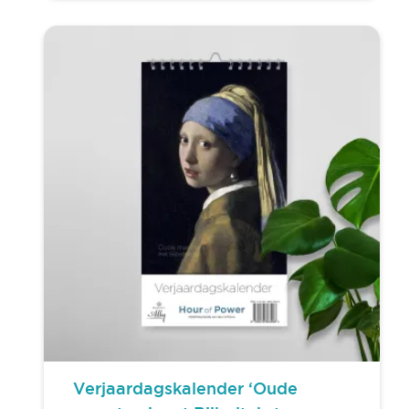
Kaarten
Wanddecoratie
SALE!
Sieraden
Overig
Gifts
Verjaardagskalender ‘Oude