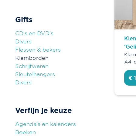
Gifts
CD's en DVD's
Kle
Divers
‘Gel
Flessen & bekers
Klem
Klemborden
A4-p
Schrijfwaren
Sleutelhangers
€ 
Divers
Verfijn je keuze
Agenda's en kalenders
Boeken