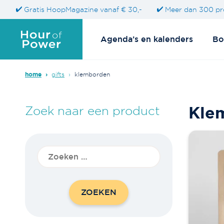
Gratis HoopMagazine vanaf € 30,-
Meer dan 300 pr
Agenda’s en kalenders
Bo
home
›
gifts
›
klemborden
Kle
Zoek naar een product
Zoeken
naar: