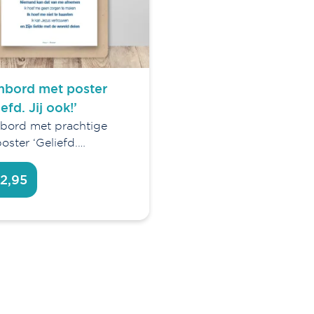
mbord met poster
iefd. Jij ook!’
bord met prachtige
oster ‘Geliefd.…
12,95