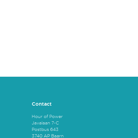
Contact
Hour of Power
Javalaan 7-C
Postbus 643
3740 AP Baarn