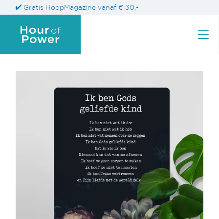
Gratis HoopMagazine vanaf € 30,-