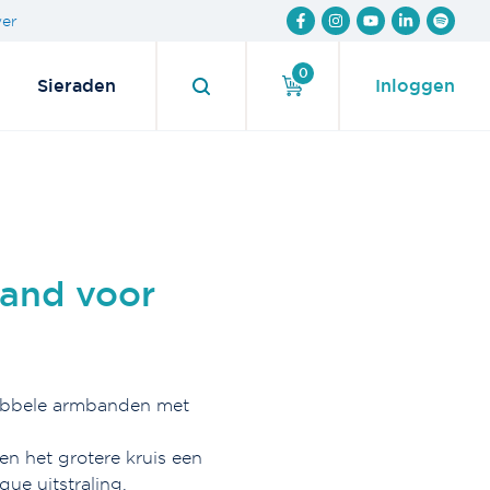
wer
0
Sieraden
Inloggen
band voor
 dubbele armbanden met
n het grotere kruis een
que uitstraling.