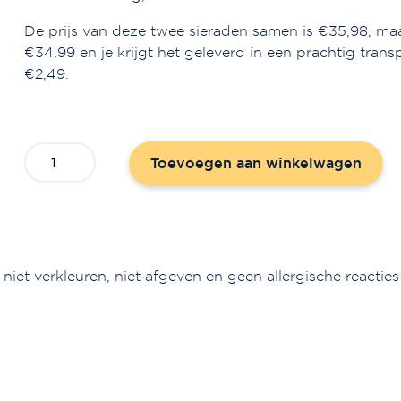
De prijs van deze twee sieraden samen is €35,98, maar
€34,99 en je krijgt het geleverd in een prachtig transp
€2,49.
Sieradenset
Toevoegen aan winkelwagen
dubbele
armband
voor
hem
&
 niet verkleuren, niet afgeven en geen allergische reactie
haar
aantal