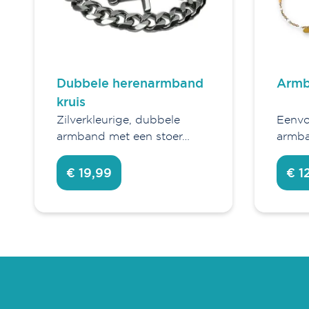
Dubbele herenarmband
Armb
kruis
Zilverkleurige, dubbele
Eenvo
armband met een stoer…
armba
€ 19,99
€ 1