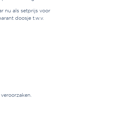
 nu als setprijs voor
arant doosje t.w.v.
s veroorzaken.