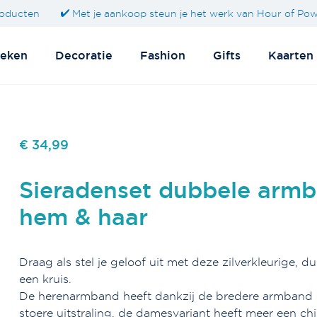
oducten
Met je aankoop steun je het werk van Hour of Po
eken
Decoratie
Fashion
Gifts
Kaarten
€ 34,99
Sieradenset dubbele arm
hem & haar
Draag als stel je geloof uit met deze zilverkleurige,
een kruis.
De herenarmband heeft dankzij de bredere armband e
stoere uitstraling, de damesvariant heeft meer een chi