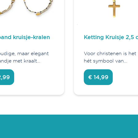
and kruisje-kralen
Ketting Kruisje 2,5
udige, maar elegant
Voor christenen is het 
ndje met kraalt…
hét symbool van…
2,99
€ 14,99