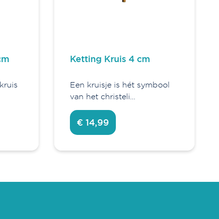
 cm
Ketting Kruis 4 cm
kruis
Een kruisje is hét symbool
van het christeli…
€ 14,99