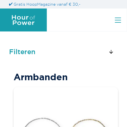
Gratis HoopMagazine vanaf € 30,-
Filteren
Zoek naar een product
Armbanden
Zoeken
naar: