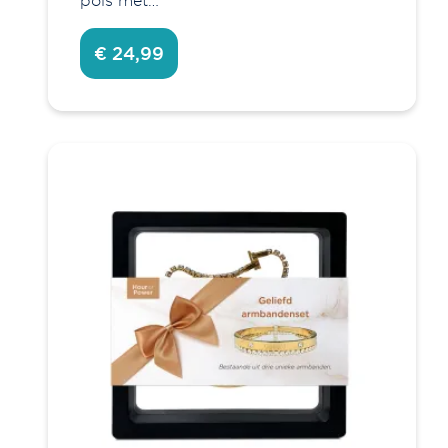
pols met…
€ 24,99