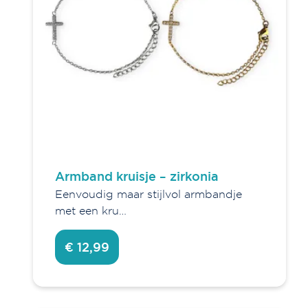
Armbanden
Kralenarmbanden
Leren armbanden
Stainless steel armbanden
Armband kruisje – zirkonia
Verfijn je keuze
Eenvoudig maar stijlvol armbandje
met een kru…
Agenda's en kalenders
Boeken
€ 12,99
Decoratie
Fashion
Kaarten