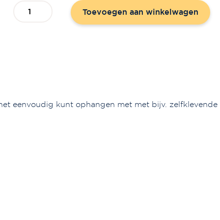
Cadeaubord
Toevoegen aan winkelwagen
'Je
bent
geliefd'
aantal
 het eenvoudig kunt ophangen met met bijv. zelfklevende s