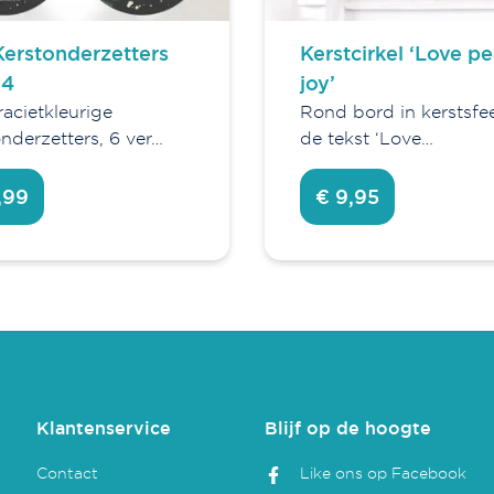
Kerstonderzetters
Kerstcirkel ‘Love p
 4
joy’
racietkleurige
Rond bord in kerstsfe
nderzetters, 6 ver…
de tekst ‘Love…
,99
€ 9,95
Klantenservice
Blijf op de hoogte
Contact
Like ons op Facebook