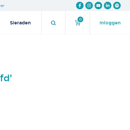
wer
0
Sieraden
Inloggen
fd’