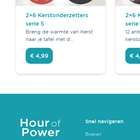
2×6 Kerstonderzetters
2×6 
serie 5
serie
Breng de warmte van Kerst
12 ant
naar je tafel met d…
kersto
€ 4,99
€ 4
Snel navigeren
Boeken