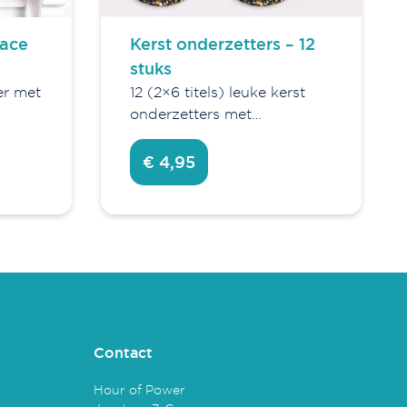
eace
Kerst onderzetters – 12
stuks
er met
12 (2×6 titels) leuke kerst
onderzetters met…
€ 4,95
Contact
Hour of Power