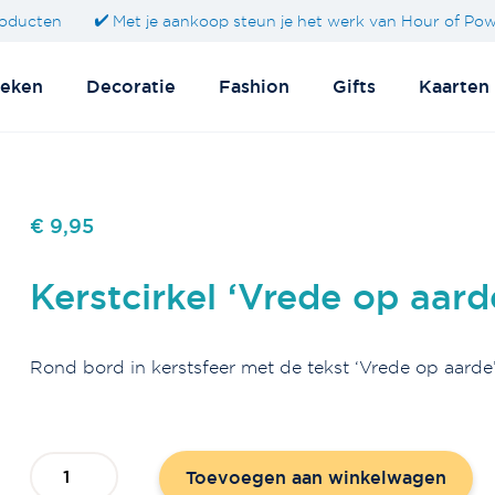
oducten
Met je aankoop steun je het werk van Hour of Po
eken
Decoratie
Fashion
Gifts
Kaarten
€ 9,95
Kerstcirkel ‘Vrede op aard
Rond bord in kerstsfeer met de tekst ‘Vrede op aarde’
Kerstcirkel
Toevoegen aan winkelwagen
'Vrede