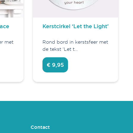
eace
Kerstcirkel ‘Let the Light’
er met
Rond bord in kerstsfeer met
de tekst ‘Let t…
€ 9,95
Contact