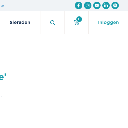
wer
0
Sieraden
Inloggen
e’
.