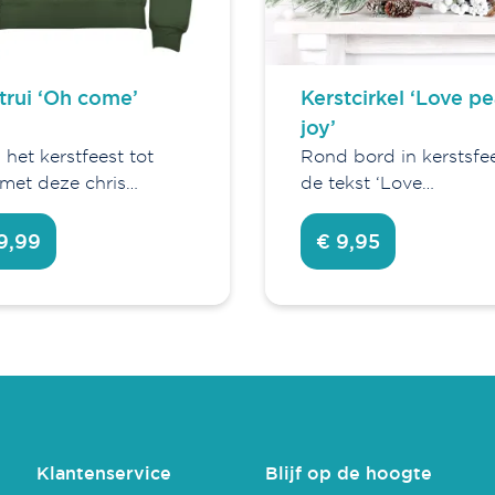
trui ‘Oh come’
Kerstcirkel ‘Love p
joy’
het kerstfeest tot
Rond bord in kerstsfe
 met deze chris…
de tekst ‘Love…
9,99
€ 9,95
Klantenservice
Blijf op de hoogte