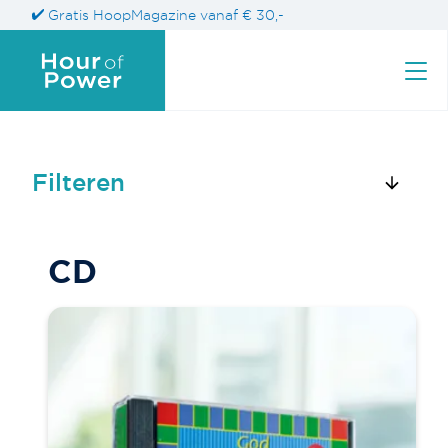
Gratis HoopMagazine vanaf € 30,-
Filteren
Zoek naar een product
CD
Zoeken
naar: