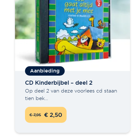
Verfijn je keuze
Agenda's en kalenders
Boeken
Decoratie
Fashion
Kaarten
Wanddecoratie
CD Kinderbijbel – deel 2
SALE!
Op deel 2 van deze voorlees cd staan
Sieraden
tien bek…
Overig
Gifts
€ 2,50
€ 7,95