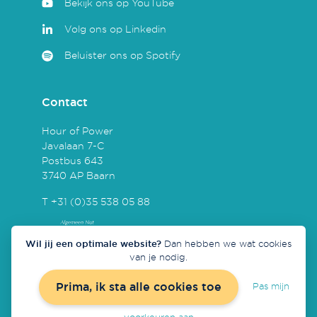
Bekijk ons op YouTube
Volg ons op Linkedin
Beluister ons op Spotify
Contact
Hour of Power
Javalaan 7-C
Postbus 643
3740 AP Baarn
T +31 (0)35 538 05 88
Wil jij een optimale website?
Dan hebben we wat cookies
van je nodig.
Prima, ik sta alle cookies toe
Pas mijn
Concept & realisatie door
Redmatters