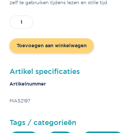
zelf te gebruiken tijdens lezen en stille tijd.
Voordeelset
boekenleggers
-
Schrijven
Toevoegen aan winkelwagen
is
goud
aantal
Artikel specificaties
Artikelnummer
MA52197
Tags / categorieën