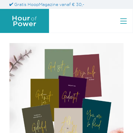
Gratis HoopMagazine vanaf € 30,-