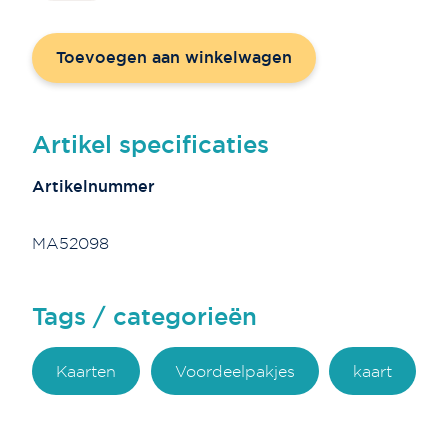
'Schrijven
is
Toevoegen aan winkelwagen
Goud'
-
serie
2
Artikel specificaties
aantal
Artikelnummer
MA52098
Tags / categorieën
Kaarten
Voordeelpakjes
kaart