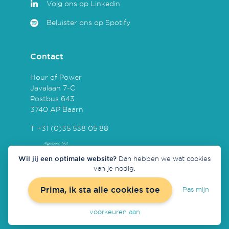
Volg ons op Linkedin
Beluister ons op Spotify
Contact
Hour of Power
Javalaan 7-C
Postbus 643
3740 AP Baarn
T +31 (0)35 538 05 88
Wil jij een optimale website?
Dan hebben we wat cookies
van je nodig.
Prima, ik sta alle cookies toe
Pas mijn
Concept & realisatie door
Redmatters
voorkeuren aan