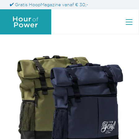
Gratis HoopMagazine vanaf € 30,-