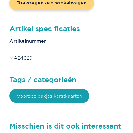
Toevoegen aan winkelwagen
geliefd
(wit/goud)
(10
st.)
Artikel specificaties
aantal
Artikelnummer
MA24029
Tags / categorieën
Voordeelpakjes kerstkaarten
Misschien is dit ook interessant