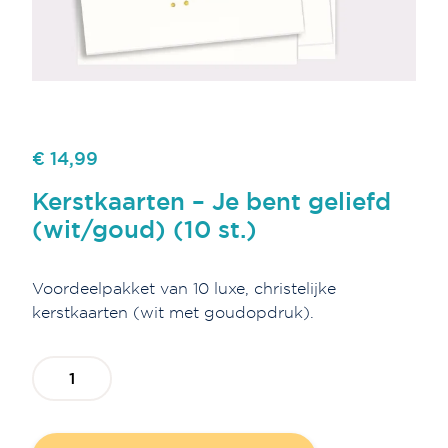
€ 14,99
Kerstkaarten – Je bent geliefd
(wit/goud) (10 st.)
Voordeelpakket van 10 luxe, christelijke
kerstkaarten (wit met goudopdruk).
Kerstkaarten
-
Je
bent