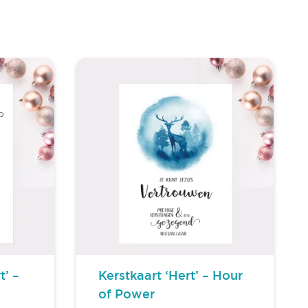
t’ –
Kerstkaart ‘Hert’ – Hour
of Power