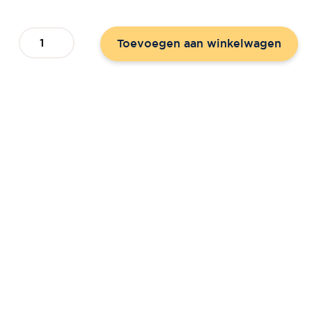
Kerstkaart
Toevoegen aan winkelwagen
'Dennenappels'
-
Hour
of
Power
aantal