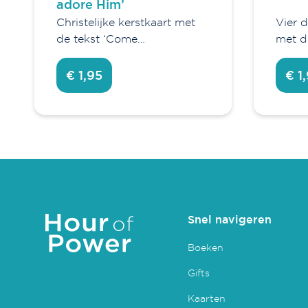
adore Him’
Christelijke kerstkaart met
Vier 
de tekst ‘Come…
met d
€ 1,95
€ 1
Snel navigeren
Boeken
Gifts
Kaarten