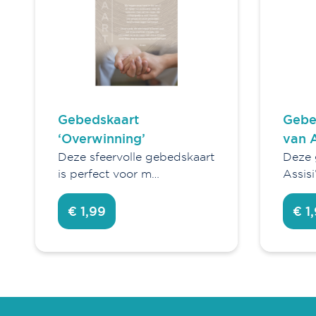
Gebedskaart
Gebe
‘Overwinning’
van A
Deze sfeervolle gebedskaart
Deze 
is perfect voor m…
Assisi
€ 1,99
€ 1