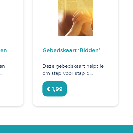
ten
Gebedskaart ‘Bidden’
een
Deze gebedskaart helpt je
…
om stap voor stap d…
€ 1,99