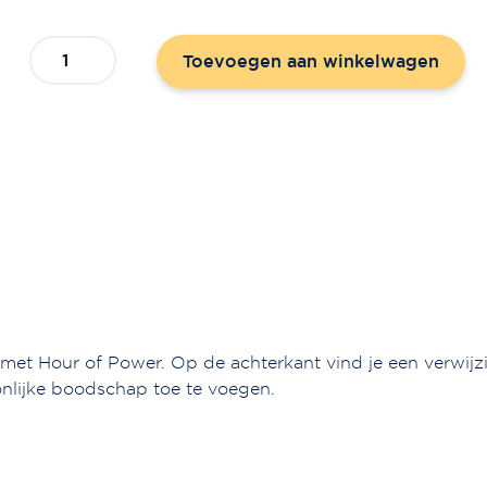
Gebedskaart
Toevoegen aan winkelwagen
'Vul
mij'
aantal
met Hour of Power. Op de achterkant vind je een verwijz
onlijke boodschap toe te voegen.