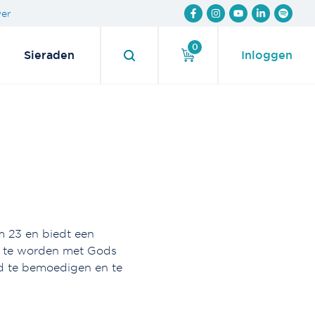
wer
0
Sieraden
Inloggen
m 23 en biedt een
ld te worden met Gods
d te bemoedigen en te