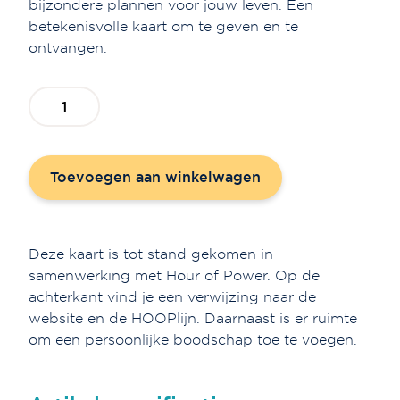
bijzondere plannen voor jouw leven. Een
betekenisvolle kaart om te geven en te
ontvangen.
Gebedskaart
'Een
gebed
van
Toevoegen aan winkelwagen
hoop'
aantal
Deze kaart is tot stand gekomen in
samenwerking met Hour of Power. Op de
achterkant vind je een verwijzing naar de
website en de HOOPlijn. Daarnaast is er ruimte
om een persoonlijke boodschap toe te voegen.